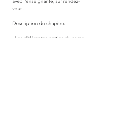
avec l'enseignante, sur rendez-
vous.
Description du chapitre:
- Les différentes parties du corps 
et leurs zones de douleurs
- L'origine, l'insertion, 
l'innervation et les fonctions des 
différentes parties du corps
* Ce cours est un préalable afin 
de devenir massothérapeute 
licencié
* Tous nos cours sont reconnus 
par le Ministère de l'éducation
* Tous nos cours sont 
déductibles d'impôt