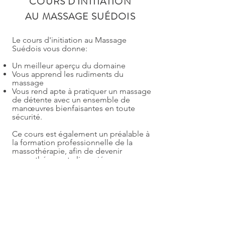
COURS D'INITIATION
AU MASSAGE SUÉDOIS
Le cours d'initiation au Massage
Suédois vous donne:
Un meilleur aperçu du domaine
Vous apprend les rudiments du
massage
Vous rend apte à pratiquer un massage
de détente avec un ensemble de
manœuvres bienfaisantes en toute
sécurité.
Ce cours est également un préalable à
la formation professionnelle de la
massothérapie, afin de devenir
massothérapeute licencié.
Un certificat de participation sera remis
à la fin du cours.
Durée de la formation:
15 heures
Prix:
349$
taxes incluses